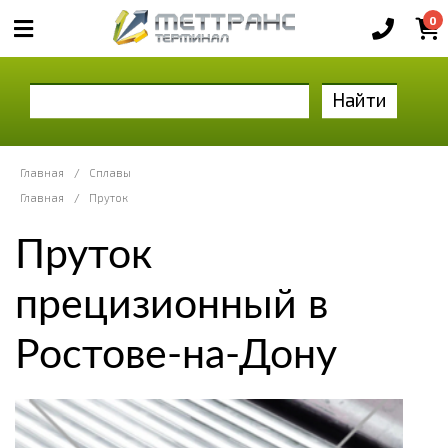
0
Найти
Главная
/
Сплавы
Главная
/
Пруток
Пруток
прецизионный в
Ростове-на-Дону