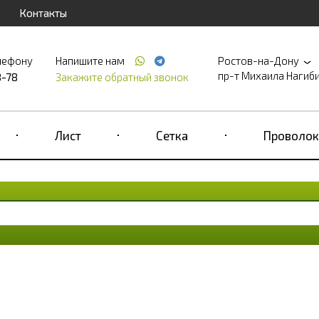
Контакты
лефону
Напишите нам
Ростов-на-Дону
пр-т Михаила Нагибина
8-78
Закажите обратный звонок
Лист
Сетка
Проволок