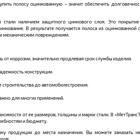
упить полосу оцинкованную – значит обеспечить долговечно
й стали наличием защитного цинкового слоя. Это покрытие
инкование. В результате получается полоса из оцинкованной 
 и механическим повреждениям.
 от коррозии, значительно продлевая срок службы изделия.
надежность конструкции.
т строительства до автомобилестроения.
важно для многих применений.
исимости от ее размеров, толщины и марки стали. В «МетТран
ребностям и бюджету.
вку продукции до места назначения. Вы можете заказать н
ров.