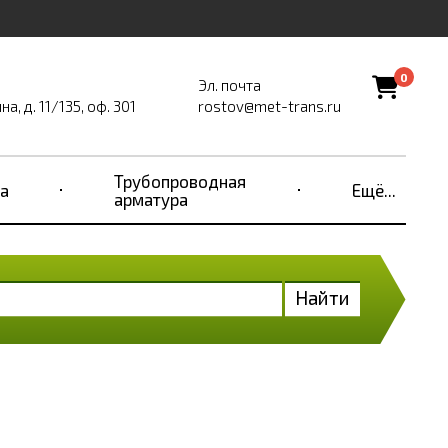
0
Эл. почта
, д. 11/135, оф. 301
rostov@met-trans.ru
Трубопроводная
а
Ещё...
арматура
Найти