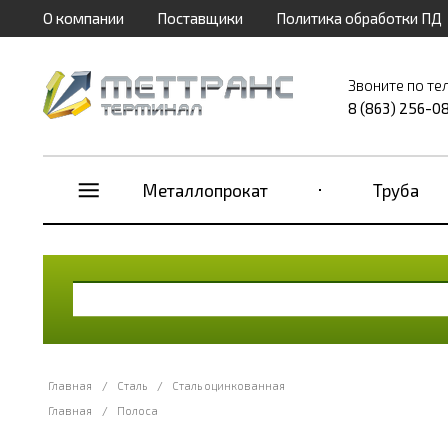
О компании
Поставщики
Политика обработки ПД
Звоните по те
8 (863) 256-0
Металлопрокат
Труба
Главная
/
Сталь
/
Сталь оцинкованная
Главная
/
Полоса