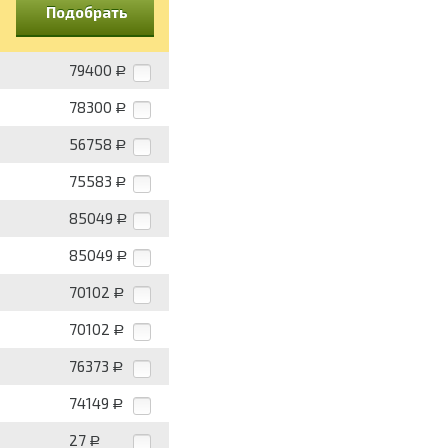
Подобрать
79400
Р
78300
Р
56758
Р
75583
Р
85049
Р
85049
Р
70102
Р
70102
Р
76373
Р
74149
Р
27
Р