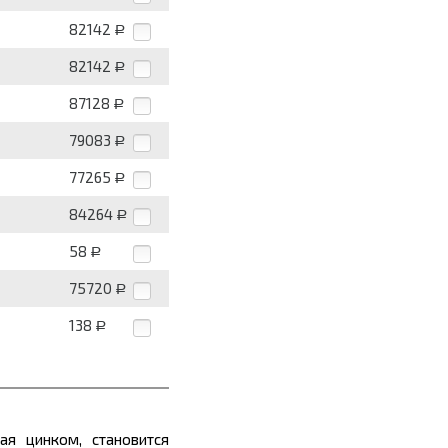
82142
Р
82142
Р
87128
Р
79083
Р
77265
Р
84264
Р
58
Р
75720
Р
138
Р
ая цинком, становится