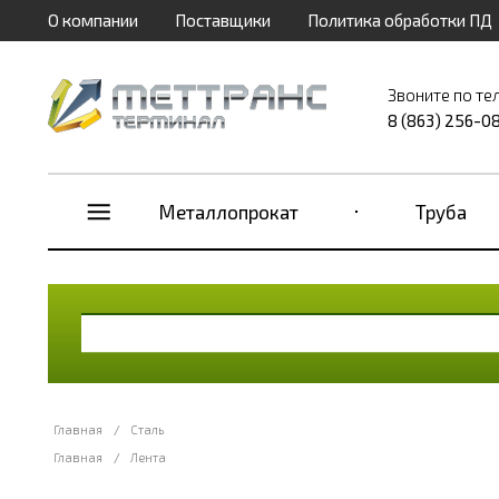
О компании
Поставщики
Политика обработки ПД
Звоните по те
8 (863) 256-0
Металлопрокат
Труба
Главная
/
Сталь
Главная
/
Лента