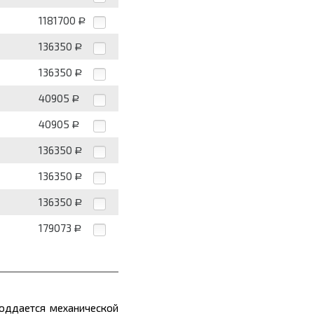
1181700
Р
136350
Р
136350
Р
40905
Р
40905
Р
136350
Р
136350
Р
136350
Р
179073
Р
поддается механической