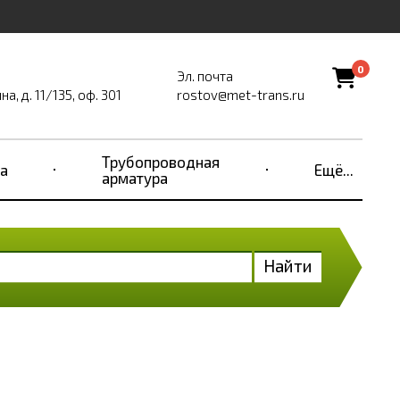
0
Эл. почта
, д. 11/135, оф. 301
rostov@met-trans.ru
Трубопроводная
а
Ещё...
арматура
Найти