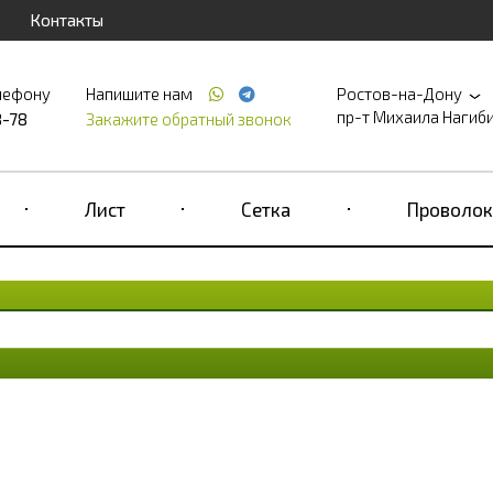
Контакты
лефону
Напишите нам
Ростов-на-Дону
пр-т Михаила Нагибина
8-78
Закажите обратный звонок
Лист
Сетка
Проволок