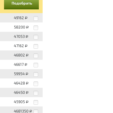
Подобрать
49162
Р
58200
Р
47053
Р
47162
Р
46802
Р
46617
Р
59954
Р
46428
Р
46450
Р
45905
Р
4681350
Р