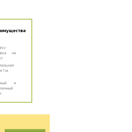
еимущества
есс-
авка на
кт
мальная
я 1 м
чный и
личный
т