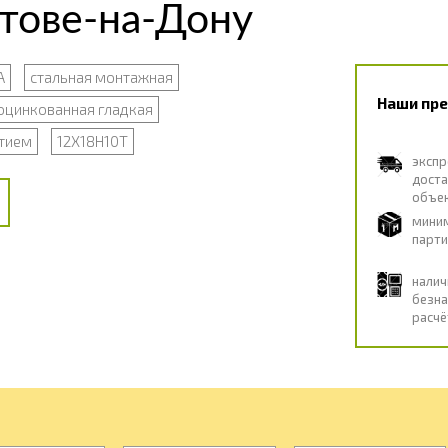
стове-на-Дону
А
стальная монтажная
Наши пр
оцинкованная гладкая
тием
12Х18Н10Т
экспр
дост
объе
мини
парти
нали
безна
расчё